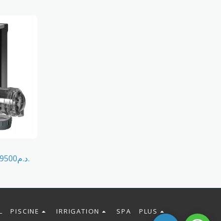
9500
د.م.
L
PISCINE
IRRIGATION
SPA
PLUS