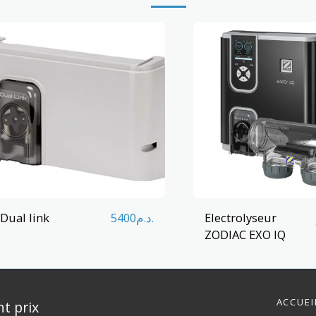
Dual link
Electrolyseur
5400
د.م.
ZODIAC EXO IQ
ACCUEI
nt prix