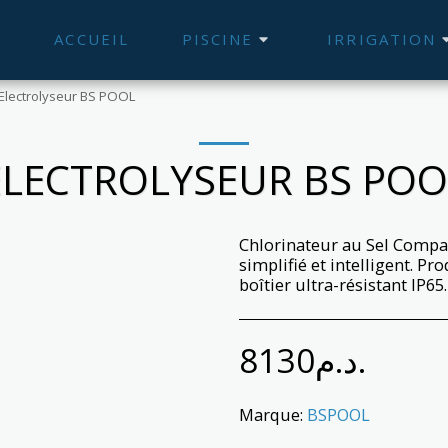
ACCUEIL
PISCINE
IRRIGATION
Electrolyseur BS POOL
ELECTROLYSEUR BS POO
Chlorinateur au Sel Compact
simplifié et intelligent. P
boîtier ultra-résistant IP65.
8130
د.م.
Marque:
BSPOOL