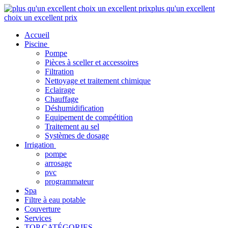
plus qu'un excellent
choix un excellent prix
Accueil
Piscine
Pompe
Pièces à sceller et accessoires
Filtration
Nettoyage et traitement chimique
Eclairage
Chauffage
Déshumidification
Equipement de compétition
Traitement au sel
Systèmes de dosage
Irrigation
pompe
arrosage
pvc
programmateur
Spa
Filtre à eau potable
Couverture
Services
TOP CATÉGORIES