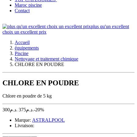
Maroc piscine
Contact
plus qu'un excellent
choix un excellent prix
Accueil
équipements
Piscine
Nettoyage et traitement chimique
CHLORE EN POUDRE
CHLORE EN POUDRE
Chlore en poudre de 5 kg
300
د.م.
375
د.م.
-20%
Marque:
ASTRALPOOL
Livraison: