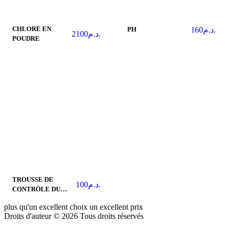
CHLORE EN
160
د.م.
PH
2100
د.م.
POUDRE
TROUSSE DE
100
د.م.
CONTRÖLE DU
Cl/pH
plus qu'un excellent choix un excellent prix
Droits d'auteur © 2026 Tous droits réservés