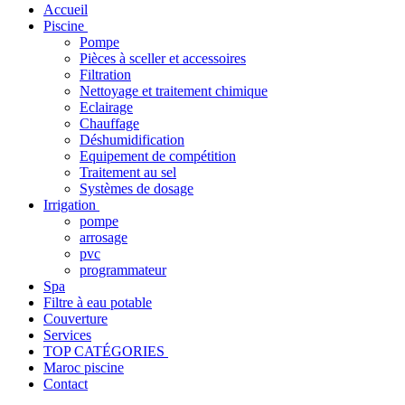
Accueil
Piscine
Pompe
Pièces à sceller et accessoires
Filtration
Nettoyage et traitement chimique
Eclairage
Chauffage
Déshumidification
Equipement de compétition
Traitement au sel
Systèmes de dosage
Irrigation
pompe
arrosage
pvc
programmateur
Spa
Filtre à eau potable
Couverture
Services
TOP CATÉGORIES
Maroc piscine
Contact